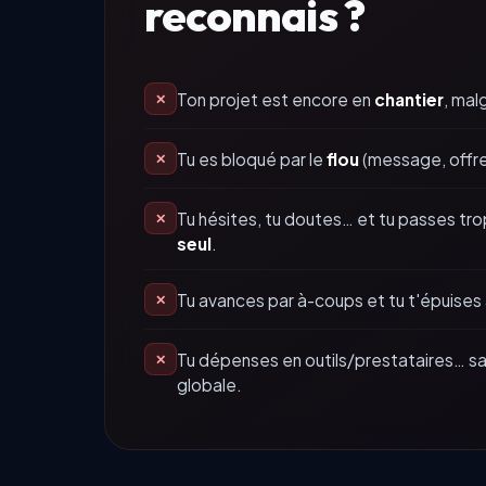
reconnais ?
Ton projet est encore en
chantier
, mal
✕
Tu es bloqué par le
flou
(message, offre,
✕
Tu hésites, tu doutes… et tu passes tr
✕
seul
.
Tu avances par à-coups et tu t'épuises 
✕
Tu dépenses en outils/prestataires… s
✕
globale.