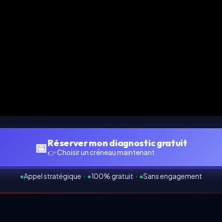
Réserver mon diagnostic gratuit
📅
👉 Choisir un créneau maintenant
●
Appel stratégique
·
●
100% gratuit
·
●
Sans engagement