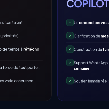
COPILOT
gré ton talent.
Un
second cerveau
✓
 priorités).
Clarification du
mes
✓
op de temps à
réfléchir
Construction du
tun
✓
Support WhatsApp +
✓
à force de tout porter.
semaine
.
ans vraie cohérence
Soutien humain réel 
✓