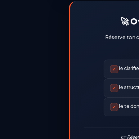
🚀 O
Réserve ton c
Je clarifi
✓
Je struct
✓
Je te do
✓
👉 Réserv