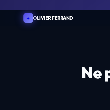
✦
OLIVIER FERRAND
Ne p