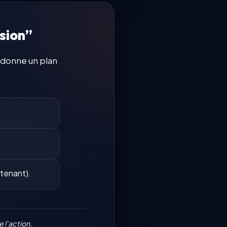
ision”
e donne un plan
ntenant).
 l'action.