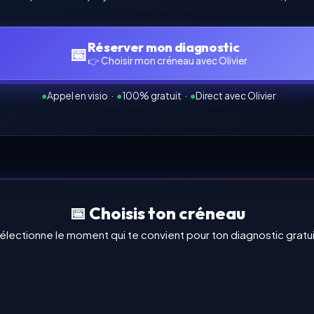
Réserver mon diagnostic
📅
👉 Choisir mon créneau avec Olivier
●
Appel en visio
·
●
100% gratuit
·
●
Direct avec Olivier
📅 Choisis ton créneau
électionne le moment qui te convient pour ton diagnostic gratui