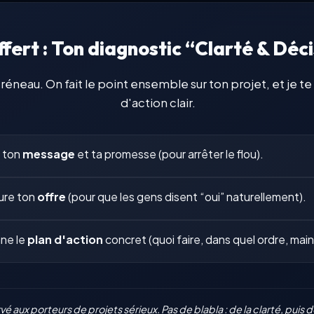
ffert : Ton diagnostic “Clarté & Déc
réneau. On fait le point ensemble sur ton projet, et je t
d'action clair.
e ton
message
et ta promesse (pour arrêter le flou).
ure ton
offre
(pour que les gens disent “oui” naturellement).
nne le
plan d'action
concret (quoi faire, dans quel ordre, mai
é aux porteurs de projets sérieux. Pas de blabla : de la clarté, puis de